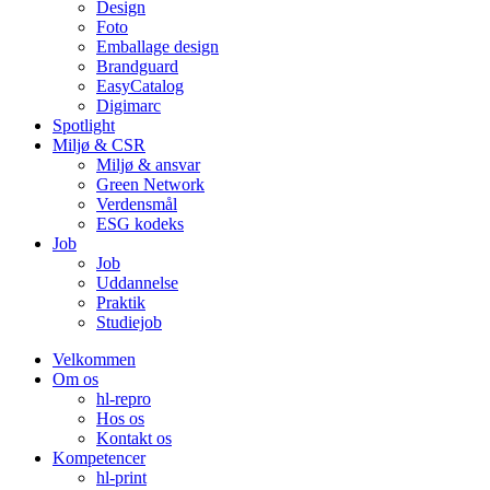
Design
Foto
Emballage design
Brandguard
EasyCatalog
Digimarc
Spotlight
Miljø & CSR
Miljø & ansvar
Green Network
Verdensmål
ESG kodeks
Job
Job
Uddannelse
Praktik
Studiejob
Velkommen
Om os
hl-repro
Hos os
Kontakt os
Kompetencer
hl-print