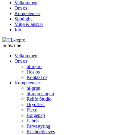
Velkommen
Om os
Kompetencer
Spotlight
Miljø & ansvar
Job
Subscribe
Velkommen
Om os
hl-repro
Hos os
Kontakt os
Kompetencer
hl-print
hl-reprostugan
Relife Studio
Dryoffset
Flexo
Bølgepap
Labels
Farvestyring
Kliché/Sleeves