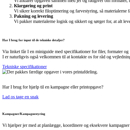
Vi afklarer opgaven sammen med jer og rådgiver om formater, mat
Klargøring og print
Vi sikrer korrekt filoptimering og farvestyring, så materialerne f
Pakning og levering
Vi pakker materialerne logisk og sikkert og sørger for, at alt leve
Har I brug for input til de tekniske detaljer?
Via linket får I en miniguide med specifikationer for filer, formater og
I er naturligvis også velkommen til at kontakte os for råd og vejlednin
Tekniske specifikationer
Har I brug for hjælp til en kampagne eller printopgave?
Lad os tage en snak
Kampagner/Kampagnestyring
Vi hjælper jer med at planlægge, koordinere og eksekvere kampagner på fo