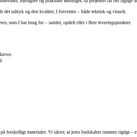
erialer, mængder og praktiske løsninger, så projektet får det rigtige a
år det udtryk og den kvalitet, I forventer – både teknisk og visuelt.
res, som I har brug for – samlet, opdelt eller i flere leveringspunkter.
 farver.
g.
rskelligt materialer. Vi sikrer, at jeres budskaber rammer rigtigt – effe