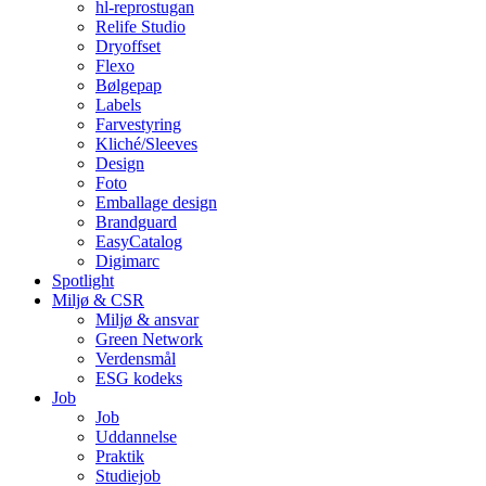
hl-reprostugan
Relife Studio
Dryoffset
Flexo
Bølgepap
Labels
Farvestyring
Kliché/Sleeves
Design
Foto
Emballage design
Brandguard
EasyCatalog
Digimarc
Spotlight
Miljø & CSR
Miljø & ansvar
Green Network
Verdensmål
ESG kodeks
Job
Job
Uddannelse
Praktik
Studiejob