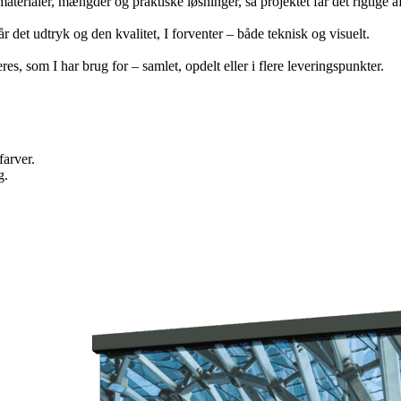
erialer, mængder og praktiske løsninger, så projektet får det rigtige a
år det udtryk og den kvalitet, I forventer – både teknisk og visuelt.
res, som I har brug for – samlet, opdelt eller i flere leveringspunkter.
 farver.
g.