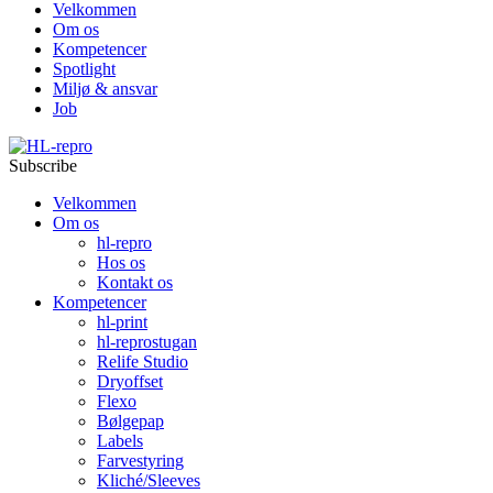
Velkommen
Om os
Kompetencer
Spotlight
Miljø & ansvar
Job
Subscribe
Velkommen
Om os
hl-repro
Hos os
Kontakt os
Kompetencer
hl-print
hl-reprostugan
Relife Studio
Dryoffset
Flexo
Bølgepap
Labels
Farvestyring
Kliché/Sleeves