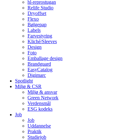
hl-reprostugan
Relife Studio
Dryoffset
Flexo
Bølgepap
Labels
Farvestyring
Kliché/Sleeves
Design
Foto
Emballage design
Brandguard
EasyCatalog
Digimarc
Spotlight
Miljø & CSR
Miljø & ansvar
Green Network
Verdensmål
ESG kodeks
Job
Job
Uddannelse
Praktik
Studiejob