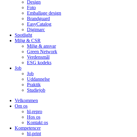
Design
Foto
Emballage design
Brandguard
EasyCatalog
Digimarc
Spotlight
Miljø & CSR
Miljø & ansvar
Green Network
Verdensmål
ESG kodeks
Job
Job
Uddannelse
Praktik
Studiejob
Velkommen
Om os
hl-repro
Hos os
Kontakt os
Kompetencer
hl-print