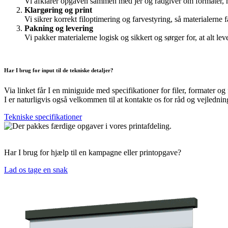
Vi afklarer opgaven sammen med jer og rådgiver om formater, mat
Klargøring og print
Vi sikrer korrekt filoptimering og farvestyring, så materialerne f
Pakning og levering
Vi pakker materialerne logisk og sikkert og sørger for, at alt leve
Har I brug for input til de tekniske detaljer?
Via linket får I en miniguide med specifikationer for filer, formater og
I er naturligvis også velkommen til at kontakte os for råd og vejlednin
Tekniske specifikationer
Har I brug for hjælp til en kampagne eller printopgave?
Lad os tage en snak